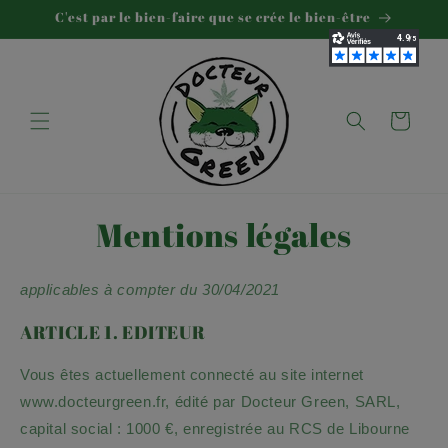
et
C'est par le bien-faire que se crée le bien-être
passer
au
contenu
Panier
Mentions légales
applicables à compter du
30/04/2021
ARTICLE 1. EDITEUR
Vous êtes actuellement connecté au site internet
www.docteurgreen.fr
, édité par
Docteur Green
,
SARL
,
capital social :
1000
€, enregistrée au RCS de
Libourne