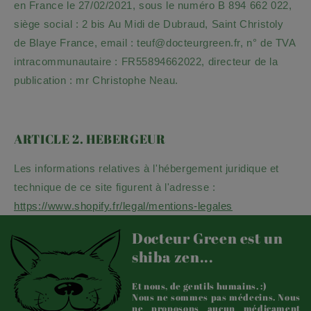
en
France
le
27/02/2021
, sous le numéro
B 894 662 022
,
siège social :
2 bis Au Midi de Dubraud
, Saint Christoly
de Blaye
France
, email :
teuf@docteurgreen.fr
, n° de TVA
intracommunautaire :
FR55894662022
, directeur de la
publication :
mr Christophe Neau
.
ARTICLE 2. HEBERGEUR
Les informations relatives à l'hébergement juridique et
technique de ce site figurent à l'adresse :
https://www.shopify.fr/legal/mentions-legales
Docteur Green est un
shiba zen...
Et nous, de gentils humains. :)
Nous ne sommes pas médecins. Nous
ne proposons aucun médicament