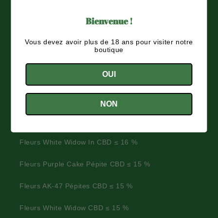
Politique de confidentialité
Bienvenue !
Politique de remboursement
Vous devez avoir plus de 18 ans pour visiter notre
boutique
Politique d'expédition
OUI
Fleurs de CBD Françaises sélectionnées
NON
Fleurs Amnésia indoor CBD ≤ 16 %
Fleurs White Widow In CBD ≤ 16 %
Fleurs Purple Cake Pépite CBD ≤ 15 %
Fleurs AK-47 Pépites CBD ≤ 15 %
Fleurs White Widow CBD ≤ 15 %