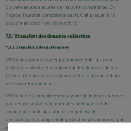
ou une demande auprès de l’autorité compétente. En
France, l’autorité compétente est la Cnil à laquelle ils
peuvent adresser une demande
ici
.
7.5. Transfert des données collectées
7.5.1. Transfert à des partenaires
L’Editeur a recours à des prestataires habilités pour
faciliter la collecte et le traitement des données de ses
Clients. Ces prestataires peuvent être situés en dehors
de l’Union Européenne.
L’Editeur s’est préalablement assuré de la mise en œuvre
par ses prestataires de garanties adéquates et du
respect de conditions strictes en matière de
confidentialité, d’usage et de protection des données, par
exemple via le Privacy Shield états-unien.