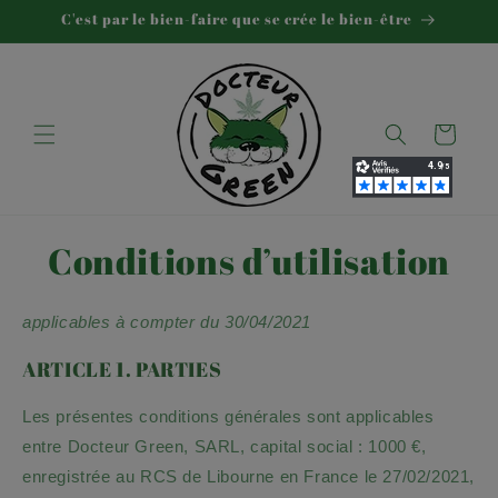
et
C'est par le bien-faire que se crée le bien-être
passer
au
contenu
Panier
Conditions d’utilisation
applicables à compter du
30/04/2021
ARTICLE 1. PARTIES
Les présentes conditions générales sont applicables
entre
Docteur Green
,
SARL
, capital social :
1000
€,
enregistrée au RCS de
Libourne
en
France
le
27/02/2021
,