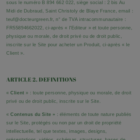
sous le numéro
B 894 662 022
, siège social :
2 bis Au
Midi de Dubraud
, Saint Christoly de Blaye
France
, email :
teuf@docteurgreen.fr
, n° de TVA intracommunautaire :
FR55894662022
, ci-après « l’Editeur » et toute personne,
physique ou morale, de droit privé ou de droit public,
inscrite sur le Site pour acheter un Produit, ci-après « le
Client ».
ARTICLE 2. DEFINITIONS
«
Client
» : toute personne, physique ou morale, de droit
privé ou de droit public, inscrite sur le Site.
«
Contenus du Site »
: éléments de toute nature publiés
sur le Site, protégés ou non par un droit de propriété
intellectuelle, tel que textes, images, designs,
présentations, vidéos, schémas, structures, bases de